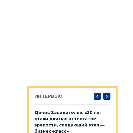
ИНТЕРВЬЮ
: «На
Денис Заседателев: «30 лет
Виталий 
ьной окраине
стали для нас аттестатом
спроса —
зм может
зрелости, следующий этап —
форматы,
»
бизнес-класс»
стереоти