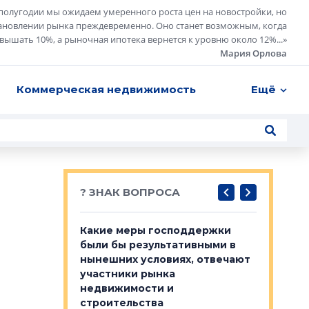
полугодии мы ожидаем умеренного роста цен на новостройки, но
ановлении рынка преждевременно. Оно станет возможным, когда
евышать 10%, а рыночная ипотека вернется к уровню около 12%...
»
Мария Орлова
Коммерческая недвижимость
Ещё
? ЗНАК ВОПРОСА
у первичкой и
Какие меры господдержки
Место об
то значит для
были бы результативными в
локации 
нынешних условиях, отвечают
пригород
участники рынка
выстрели
 первичкой и
недвижимости и
Своим мн
 значит для
строительства