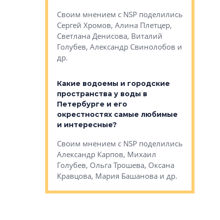
Яна Вирче
нием об этом
Своим мнением с NSP поделились
Денис Зас
 Трошева,
Сергей Хромов, Алина Плетцер,
Свинолобо
ко, Максим
Светлана Денисова, Виталий
и др.
енисова,
Голубев, Александр Свинолобов и
ев и другие
др.
Важно ли
апартам
востребованы
Какие водоемы и городские
Конститу
 компетенции
пространства у воды в
временно
мента и
Петербурге и его
Своим мн
окрестностях самые любимые
Раиль Му
NSP поделились
и интересные?
Кудинов, 
на, Анжелика
Своим мнением с NSP поделились
Карина Ш
ндр
Александр Карпов, Михаил
Дементьев
сандр Кравцов,
Голубев, Ольга Трошева, Оксана
др.
Кравцова, Мария Башанова и др.