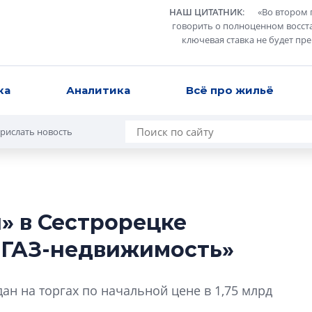
НАШ ЦИТАТНИК
:
«
Во втором 
говорить о полноценном восст
ключевая ставка не будет пр
ка
Аналитика
Всё про жильё
рислать новость
» в Сестрорецке
Разрыв цен межд
ОГАЗ-недвижимость»
вторичкой: что э
рынка?
Разрыв цен между
ан на торгах по начальной цене в 1,75 млрд
вторичкой: что это