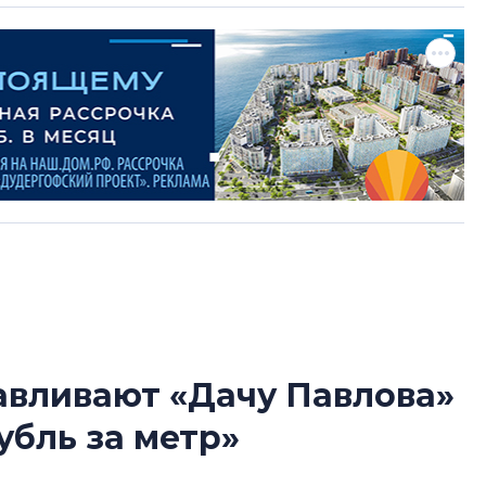
авливают «Дачу Павлова»
Татьяна Бровкина
убль за метр»
монотонной спал
деконструктиви
стать спасением