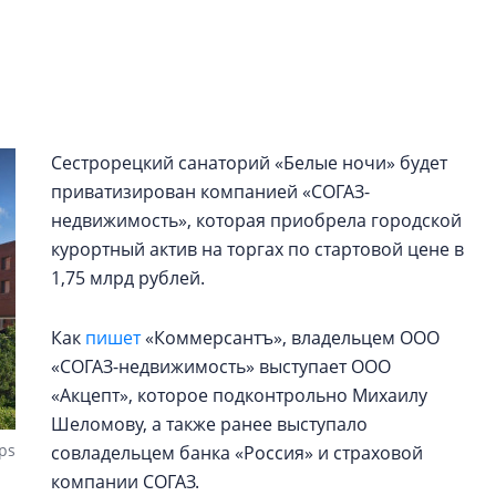
рынка? Своим мне
поделились Ольга
Екатерина Немчен
Жабин, Светлана Д
Константин Сторож
Сестрорецкий санаторий «Белые ночи» будет
Какие наиболее 
приватизирован компанией «СОГАЗ-
специальности и
в сфере девелоп
недвижимость», которая приобрела городской
строительства?
курортный актив на торгах по стартовой цене в
1,75 млрд рублей.
Своим мнением с 
Валентина Калини
Альшаева, Алекса
Как
пишет
«Коммерсантъ», владельцем ООО
Свинолобов, Алек
«СОГАЗ-недвижимость» выступает ООО
Кирилл Кудинов и 
«Акцепт», которое подконтрольно Михаилу
Шеломову, а также ранее выступало
ps
совладельцем банка «Россия» и страховой
компании СОГАЗ.