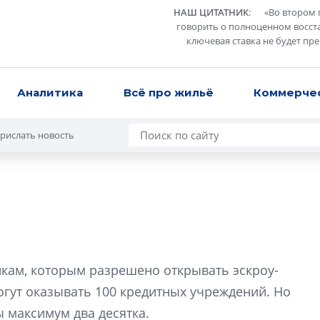
НАШ ЦИТАТНИК
:
«
Во втором 
говорить о полноценном восст
ключевая ставка не будет пр
Аналитика
Всё про жильё
Коммерче
рислать новость
Роман Корнышев
перемен в ЖК мо
нкам, которым разрешено открывать эскроу-
даже электромо
могут оказывать 100 кредитных учреждений. Но
Девелопер «Верти
 максимум два десятка.
перемен в ЖК мож