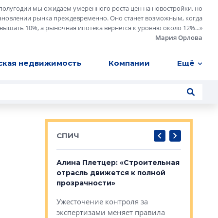
полугодии мы ожидаем умеренного роста цен на новостройки, но
ановлении рынка преждевременно. Оно станет возможным, когда
евышать 10%, а рыночная ипотека вернется к уровню около 12%...
»
Мария Орлова
ская недвижимость
Компании
Ещё
СПИЧ
: «Поводом
Алина Плетцер: «Строительная
Елена Фе
жет быть
отрасль движется к полной
блок МФК
биль»
прозрачности»
экосисте
каль»: поводом
Ужесточение контроля за
Проектир
ет быть даже
экспертизами меняет правила
непрерыв