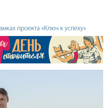
специальности и
в сфере девелоп
строительства?
Своим мнением с 
Валентина Калини
Альшаева, Алекса
Свинолобов, Алек
Кирилл Кудинов и 