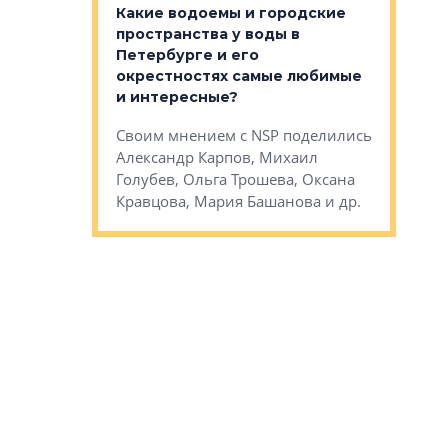
Какие водоемы и городские
Конститу
 компетенции
пространства у воды в
временно
мента и
Петербурге и его
Своим мн
окрестностях самые любимые
Раиль Му
NSP поделились
и интересные?
Кудинов, 
на, Анжелика
Своим мнением с NSP поделились
Карина Ш
ндр
Александр Карпов, Михаил
Дементьев
сандр Кравцов,
Голубев, Ольга Трошева, Оксана
др.
Кравцова, Мария Башанова и др.