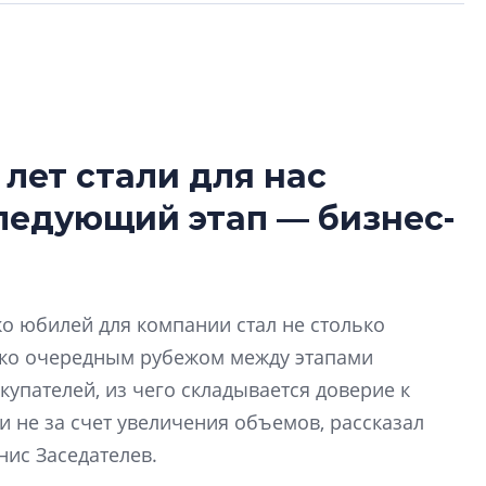
 лет стали для нас
Разрыв цен межд
следующий этап — бизнес-
вторичкой: что э
рынка?
Разрыв цен между
вторичкой: что это
ко юбилей для компании стал не столько
рынка? Своим мне
поделились Ольга
ько очередным рубежом между этапами
Екатерина Немчен
купателей, из чего складывается доверие к
Жабин, Светлана Д
 не за счет увеличения объемов, рассказал
Константин Сторож
нис Заседателев.
Какие наиболее 