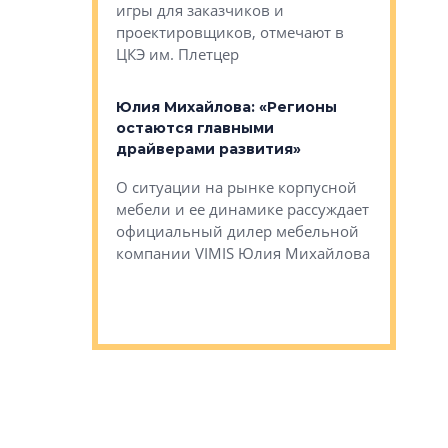
игры для заказчиков и
управлен
проектировщиков, отмечают в
поиска ко
ЦКЭ им. Плетцер
ГК «Глоба
: «Будущее за
к меняется
лей»
Юлия Михайлова: «Регионы
Алексей 
остаются главными
«Вертика
рают те
драйверами развития»
не новый
еще больше
стиничному
О ситуации на рынке корпусной
О том, по
верены в УК
мебели и ее динамике рассуждает
экспертиз
официальный дилер мебельной
преимущес
компании VIMIS Юлия Михайлова
гендирект
Алексей 