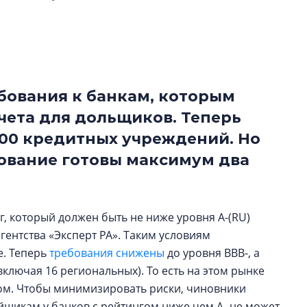
электромобиль
Карина Шальнова
«гибридом» — ка
рынок апарт-оте
бования к банкам, которым
Конкуренцию выиг
апарты, которые 
чета для дольщиков. Теперь
приблизятся к го
100 кредитных учреждений. Но
уровню сервиса, у
ование готовы максимум два
КЕЙПОРТ
г, который должен быть не ниже уровня A-(RU)
агентства «Эксперт РА». Таким условиям
е. Теперь
требования снижены
до уровня ВВВ-, а
включая 16 региональных). То есть на этом рынке
гом. Чтобы минимизировать риски, чиновники
йщикам у банков с рейтингом ниже чем А- не может