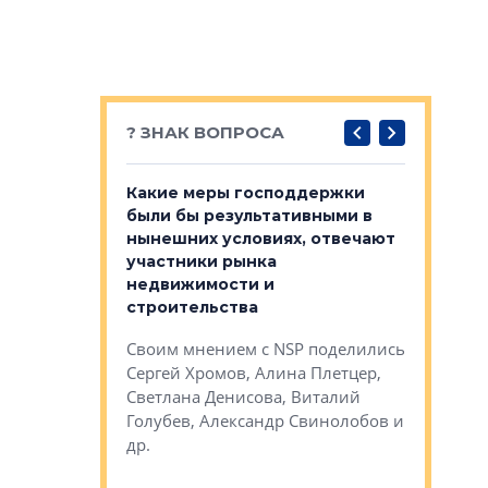
? ЗНАК ВОПРОСА
у первичкой и
Какие меры господдержки
Место об
то значит для
были бы результативными в
локации 
нынешних условиях, отвечают
пригород
участники рынка
выстрели
 первичкой и
недвижимости и
Своим мн
 значит для
строительства
Яна Вирче
нием об этом
Своим мнением с NSP поделились
Денис Зас
 Трошева,
Сергей Хромов, Алина Плетцер,
Свинолобо
ко, Максим
Светлана Денисова, Виталий
и др.
енисова,
Голубев, Александр Свинолобов и
ев и другие
др.
Важно ли
апартам
востребованы