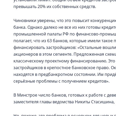
превышать 20% их собственных средств.
Чиновники уверены, что это повысит конкуренц
банка. Однако далеко не все из них готовы креди
промышленной палаты РФ по финансово-промыш
полагает, что из 63 банков, которые имели такое
финансировать застройщиков: «Остальные вошли в
акционеров в этом сегменте. Предложенная схем
классическому проектному финансированию. Это 
застройщиков в крепостное банковское право. Ок
находятся в предбанкротном состоянии. Им придёт
серьёзные проблемы с получением кредитов».
В Минстрое число банков, готовых к работе с де
заместителя главы ведомства Никиты Стасишина,
Но, похоже, это проблема в основном для новых 