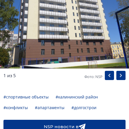
1 из 5
Фото: NSP
#спортивные объекты
#калининский район
#конфликты
#апартаменты
#долгострои
NSP новости в