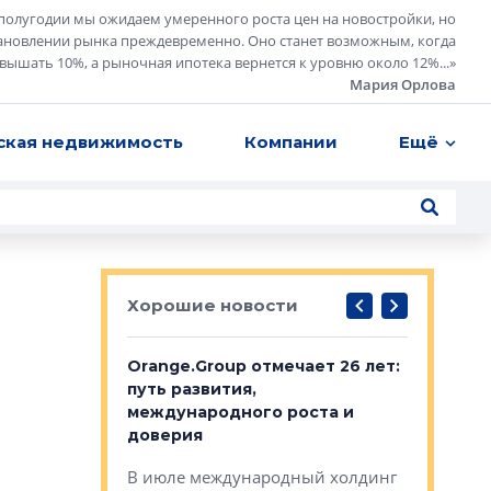
полугодии мы ожидаем умеренного роста цен на новостройки, но
ановлении рынка преждевременно. Оно станет возможным, когда
евышать 10%, а рыночная ипотека вернется к уровню около 12%...
»
Мария Орлова
ская недвижимость
Компании
Ещё
Хорошие новости
рге выбрали
Orange.Group отмечает 26 лет:
В Петерб
строителей
путь развития,
комплекс
международного роста и
тестовая
авершился
доверия
перерабо
рческого
В июле международный холдинг
В Петербу
ей «Нам песня