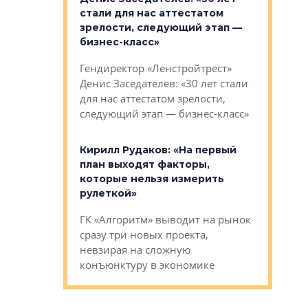
ьной окраине
стали для нас аттестатом
спроса —
зм может
зрелости, следующий этап —
форматы,
»
бизнес-класс»
стереоти
застройк
рства в центре
Гендиректор «Ленстройтрест»
О малоэта
щем спальных
Денис Заседателев: «30 лет стали
класса «О
ерных ловушках
для нас аттестатом зрелости,
Мистолово
Глобал ЭМ»
следующий этап — бизнес-класс»
компании
в: «Хороший
Кирилл Рудаков: «На первый
тся в
план выходят факторы,
Александ
оте»
которые нельзя измерить
«Строите
рулеткой»
основ»
овременного
ГК «Алгоритм» выводит на рынок
Строитель
тетика,
сразу три новых проекта,
волнообра
ь или
невзирая на сложную
следует с
а, размышляют
конъюнктуру в экономике
Александ