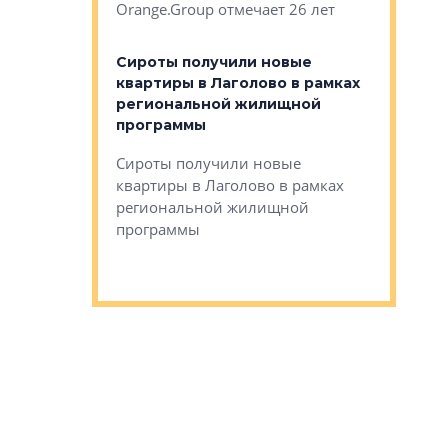
Orange.Group отмечает 26 лет
комплексе
могает»
тестовая 
органики
Сироты получили новые
ском районе
квартиры в Лаголово в рамках
ился еще
региональной жилищной
мещенного
Историч
программы
дом Рома
Ушково м
Сироты получили новые
ком районе
квартиры в Лаголово в рамках
Историче
лся еще один
региональной жилищной
Романова 
го образования
программы
взять под