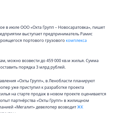
строить и жить по
В Красногвардей
Петербурга появ
ое в июле ООО «Охта Групп – Новосаратовка», пишет
один центр сов
образования
редприятии выступает предприниматель Рамис
строящегося портового грузового
комплекса
В Красногвардейс
Петербурга появи
центр совмещенно
м, можно возвести до 459 000 кв.м жилья. Сумма
 составить порядка 3 млрд рублей.
авления «Охты Групп», в Ленобласти планируют
опер уже приступил к разработке проекта
илья на старте продаж в новом проекте оценивается
й опыт партнёрства «Охты Групп» в жилищном
омпанией «Мегалит» девелопер возводит
ЖК