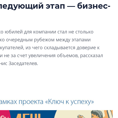
следующий этап — бизнес-
монотонной спал
деконструктиви
стать спасением
О границах новато
ко юбилей для компании стал не столько
Петербурга, буду
районов и инжен
ько очередным рубежом между этапами
рассказали в ГК «
купателей, из чего складывается доверие к
 не за счет увеличения объемов, рассказал
Сергей Софроно
нис Заседателев.
дизайн проявляе
визуальной чист
Что важнее для с
жилого проекта: эс
функциональност
экономика проект
в ГК «ПСК»