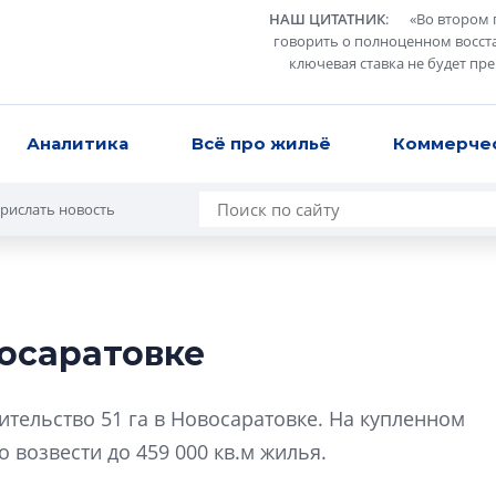
НАШ ЦИТАТНИК
:
«
Во втором 
говорить о полноценном восст
ключевая ставка не будет пр
Аналитика
Всё про жильё
Коммерче
рислать новость
осаратовке
В Санкт-Петербу
лучших поющих 
тельство 51 га в Новосаратовке. На купленном
Гала-концертом з
 возвести до 459 000 кв.м жилья.
девятый сезон тво
конкурса строител