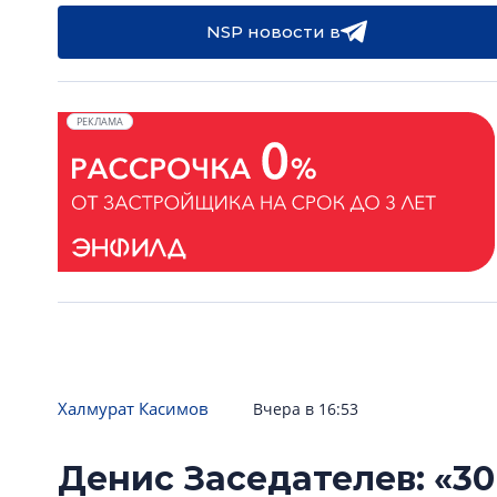
NSP новости в
РЕКЛАМА
Халмурат Касимов
Вчера в 16:53
Денис Заседателев: «30