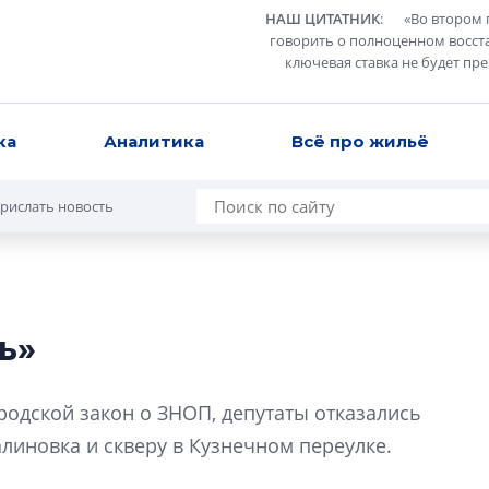
НАШ ЦИТАТНИК
:
«
Во втором 
говорить о полноценном восст
ключевая ставка не будет пр
ка
Аналитика
Всё про жильё
рислать новость
ь»
Роман Корнышев
перемен в ЖК мо
родской закон о ЗНОП, депутаты отказались
даже электромо
алиновка и скверу в Кузнечном переулке.
Девелопер «Верти
перемен в ЖК мож