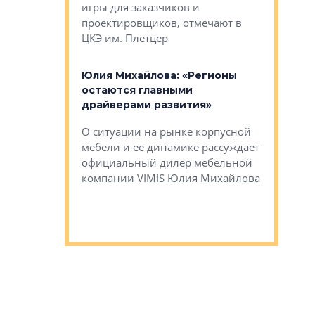
игры для заказчиков и
управлен
проектировщиков, отмечают в
поиска ко
ЦКЭ им. Плетцер
ГК «Глоба
: «Будущее за
к меняется
лей»
Юлия Михайлова: «Регионы
Алексей 
остаются главными
«Вертика
рают те
драйверами развития»
не новый
еще больше
стиничному
О ситуации на рынке корпусной
О том, по
верены в УК
мебели и ее динамике рассуждает
экспертиз
официальный дилер мебельной
преимущес
компании VIMIS Юлия Михайлова
гендирект
Алексей 