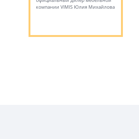
официальный дилер мебельной
преимущес
компании VIMIS Юлия Михайлова
гендирект
Алексей 