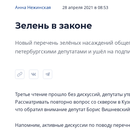
Анна Нежинская
28 апреля 2021 в 08:53
Зелень в законе
«Зелёная» ревизия
Сквер в Кузнечном переулке не попал
в перечень зелёных насаждений
Новый перечень зелёных насаждений общего
общего пользования
петербургскими депутатами и ушёл на подпи
Третье чтение прошло без дискуссий, депутаты у
Рассматривать повторно вопрос со сквером в Куз
что обратил внимание депутат Борис Вишневский 
Напомним, активные дискуссии по поводу переч