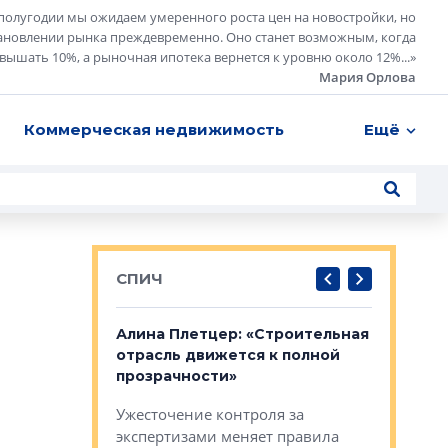
полугодии мы ожидаем умеренного роста цен на новостройки, но
ановлении рынка преждевременно. Оно станет возможным, когда
евышать 10%, а рыночная ипотека вернется к уровню около 12%...
»
Мария Орлова
Коммерческая недвижимость
Ещё
СПИЧ
: «Поводом
Алина Плетцер: «Строительная
Елена Фе
жет быть
отрасль движется к полной
блок МФК
биль»
прозрачности»
экосисте
каль»: поводом
Ужесточение контроля за
Проектир
ет быть даже
экспертизами меняет правила
непрерыв