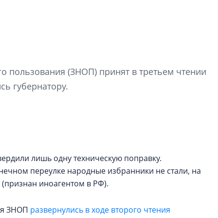
Роман Корнышев
перемен в ЖК мо
 пользования (ЗНОП) принят в третьем чтении
даже электромо
сь губернатору.
Девелопер «Верти
перемен в ЖК мож
электромобиль
Карина Шальнова
«гибридом» — ка
рынок апарт-оте
твердили лишь одну техническую поправку.
нечном переулке народные избранники не стали, на
Конкуренцию выиг
(признан иноагентом в РФ).
апарты, которые 
приблизятся к го
уровню сервиса, у
ня ЗНОП
развернулись в ходе второго чтения