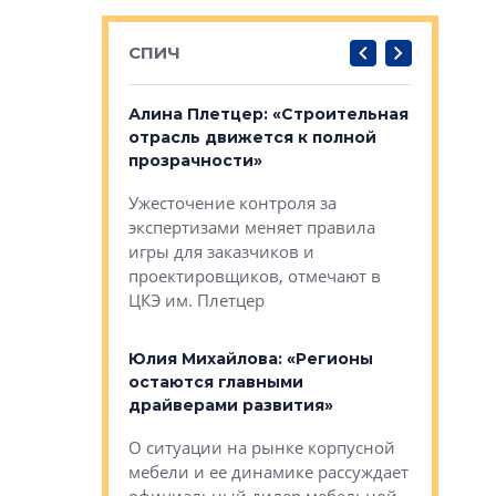
СПИЧ
: «Поводом
Алина Плетцер: «Строительная
Елена Фе
жет быть
отрасль движется к полной
блок МФК
биль»
прозрачности»
экосисте
каль»: поводом
Ужесточение контроля за
Проектир
ет быть даже
экспертизами меняет правила
непрерыв
игры для заказчиков и
управлен
проектировщиков, отмечают в
поиска ко
ЦКЭ им. Плетцер
ГК «Глоба
: «Будущее за
к меняется
лей»
Юлия Михайлова: «Регионы
Алексей 
остаются главными
«Вертика
рают те
драйверами развития»
не новый
еще больше
стиничному
О ситуации на рынке корпусной
О том, по
верены в УК
мебели и ее динамике рассуждает
экспертиз