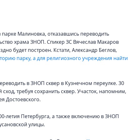
электромобиль
Карина Шальнова
«гибридом» — ка
рынок апарт-оте
в парке Малиновка, отказавшись переводить
льство храма ЗНОП. Спикер ЗС Вячеслав Макаров
Конкуренцию выиг
здно будет построен. Кстати, Александр Беглов,
апарты, которые 
торию парку, а для религиозного учреждения найти
приблизятся к го
уровню сервиса, у
КЕЙПОРТ
ереводить в ЗНОП сквер в Кузнечном переулке. 30
сход, требуя сохранить сквер. Участок, напомним,
зея Достоевского.
0-летия Петербурга, а также включению в ЗНОП
усановской улицы.