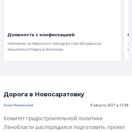
Должность с конфискацией
Г
Чиновник из пермского Автодора Сергей Царьков
За
лишился коттеджа в Энколово
вы
Дорога в Новосаратовку
Анна Нежинская
9 августа 2021 в 13:38
Комитет градостроительной политики
Ленобласти распорядился подготовить проект