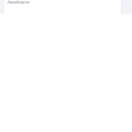
Ленобласти
16+
Св-во регистрации СМИ:
ЭЛ №ФС77-67922 от 06.12.2016
Реклама на
Контакты
сайте
О проекте
Мероприятия