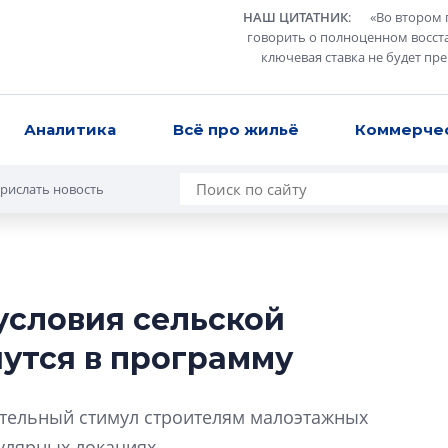
НАШ ЦИТАТНИК
:
«
Во втором 
говорить о полноценном восст
ключевая ставка не будет пр
Аналитика
Всё про жильё
Коммерче
рислать новость
условия сельской
В Санкт-Петербу
нутся в программу
лучших поющих 
Гала-концертом з
ительный стимул строителям малоэтажных
девятый сезон тво
конкурса строител
улярных локациях.