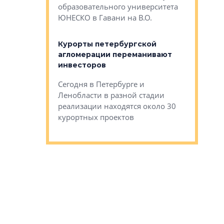
Император
образовательного университета
ртиры в домах
выжать ма
ЮНЕСКО в Гавани на В.О.
 постройки на
костей»
оящихся
Курорты петербургской
тиры в домах
агломерации переманивают
Каким бы
остройки на 9%
инвесторов
Ропса: в
ся
обещают 
Сегодня в Петербурге и
Руины Дом
Ленобласти в разной стадии
сгоревшем
реализации находятся около 30
наследия 
курортных проектов