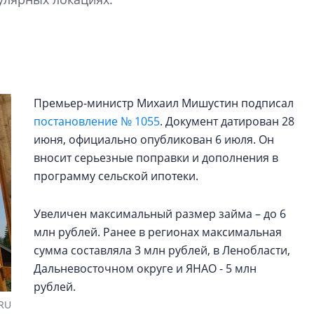
строить и жить по
В Красногвардей
Петербурга появ
один центр сов
образования
Премьер-министр Михаил Мишустин подписал
В Красногвардейс
постановление № 1055
. Документ датирован 28
Петербурга появи
июня, официально опубликован 6 июля. Он
центр совмещенно
вносит серьезные поправки и дополнения в
программу сельской ипотеки.
Увеличен максимальный размер займа – до 6
млн рублей. Ранее в регионах максимальная
сумма составляла 3 млн рублей, в Ленобласти,
Дальневосточном округе и ЯНАО - 5 млн
рублей.
.RU