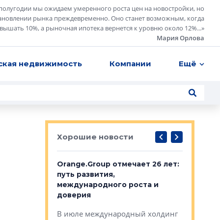
полугодии мы ожидаем умеренного роста цен на новостройки, но
ановлении рынка преждевременно. Оно станет возможным, когда
евышать 10%, а рыночная ипотека вернется к уровню около 12%...
»
Мария Орлова
ская недвижимость
Компании
Ещё
Хорошие новости
рге выбрали
Orange.Group отмечает 26 лет:
В Петерб
строителей
путь развития,
комплекс
международного роста и
тестовая
авершился
доверия
перерабо
рческого
В июле международный холдинг
В Петербу
ей «Нам песня