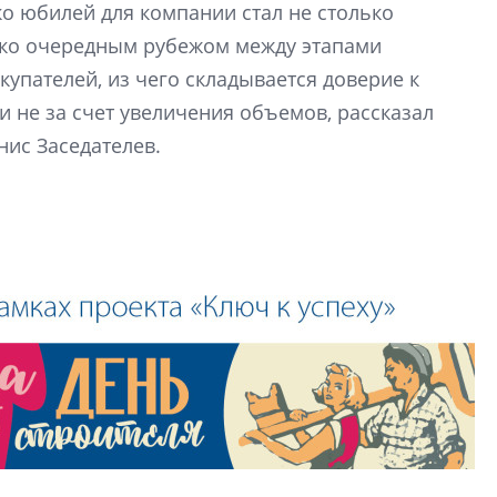
ко юбилей для компании стал не столько
Центробанк: ква
ько очередным рубежом между этапами
2020-2026 годов
9% дешевле стр
купателей, из чего складывается доверие к
 не за счет увеличения объемов, рассказал
Центробанк: квар
2020-2026 годов п
нис Заседателев.
дешевле строящих