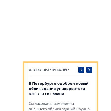
А ЭТО ВЫ ЧИТАЛИ?
о — антидот
В Петербурге одобрен новый
Собствен
панелей
облик здания университета
Императо
ЮНЕСКО в Гавани
как выжа
— антидот от
«старых 
Согласованы изменения
лей
Собственн
внешнего облика зданий научно-