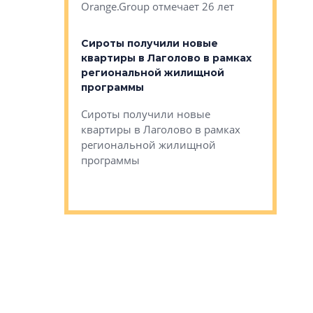
Orange.Group отмечает 26 лет
комплексе
могает»
тестовая 
органики
Сироты получили новые
ском районе
квартиры в Лаголово в рамках
ился еще
региональной жилищной
мещенного
Историч
программы
дом Рома
Ушково м
Сироты получили новые
ком районе
квартиры в Лаголово в рамках
Историче
лся еще один
региональной жилищной
Романова 
го образования
программы
взять под