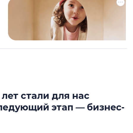
 лет стали для нас
Усадьба Торосов
следующий этап — бизнес-
от эпохи фальш-
Усадьба Торосово 
эпохи фальш-пане