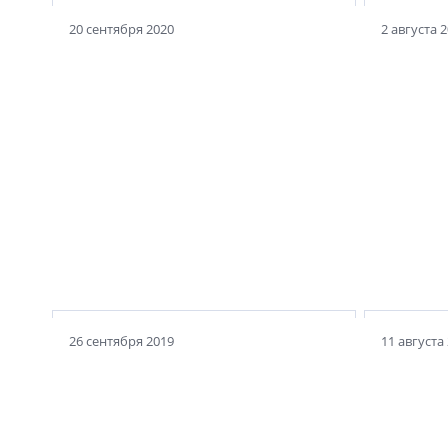
20 сентября 2020
2 августа 
Какие варианты использования
Мавзолея вы бы предложили,
Какой с
если абстрагироваться от
связанн
идеологии?
припом
26 сентября 2019
11 августа
Сдержанный инвестиционный