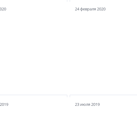
2020
24 февраля 2020
амый забавный эпизод,
А вы уже написали Мар
ый со стройкой, вы
Хуснуллину в Твиттер? 
ните?
чиновникам мессендж
 2019
23 июля 2019
От дворовой песочниц
Новой Голландии