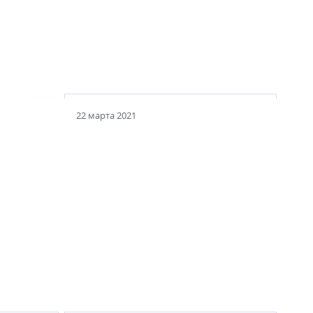
22 марта 2021
на
Как лучше всего использовать
Охтинский мыс? И какая
архитектура тут уместна?