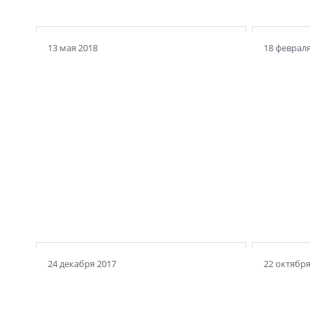
13 мая 2018
18 февраля
Вышел 
газеты
Премьер-министр заявил, что
строит
Виталий Мутко будет
Осталас
курировать строительную
информ
отрасль. Нужен ли ей допинг?
для пе
24 декабря 2017
22 октября
Дума х
публич