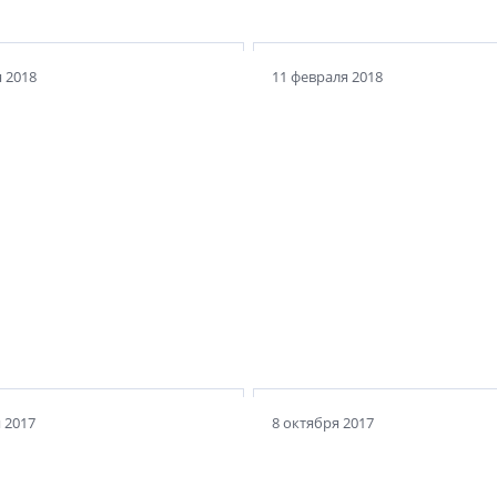
 2018
11 февраля 2018
тысячный номер
 «Недвижимость и
В Лондоне за 1 млн фун
ельство Петербурга».
продают знаменитый у
ь ли на
дом. А вам приходилос
ационном поле ниша
дело с экзотической
чатных СМИ?
недвижимостью?
 2017
8 октября 2017
очет перенести
ные обсуждения в
Грозит ли петербургск