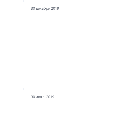
30 декабря 2019
2020 выглядит эффектно.
ату
Верите ли вы в магию чисел – в
И зачем
жизни и в финансовых
еры?
моделях?
30 июня 2019
ы до