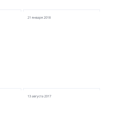
21 января 2018
тов
зкий
Как называть улицы и проезды
ь иметь
в новых кварталах? Надо ли
использовать имена известных
людей?
13 августа 2017
ому