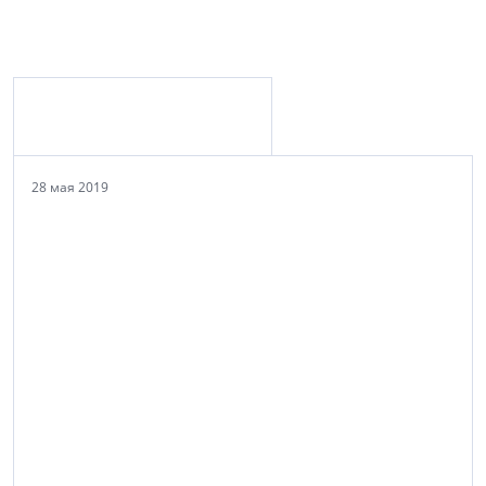
Материалы с персоной
28 мая 2019
ГК «Лидер Групп»
+7 (812) 336-0-336
www.lidgroup.ru
Строительство, девелопмент