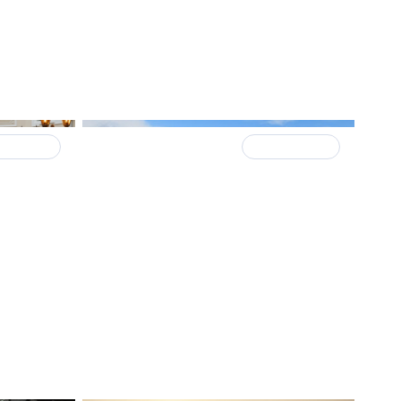
 встречи
20 октября 2025
ТЕНДЕНЦИИ
Квест для покупателя: найти
загородный дом по разумной
цене – непростая задача
й рынок
 дна