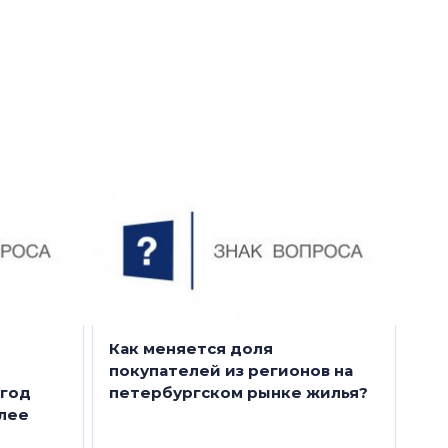
Загородный рынок: спрос
ли
снижается, требовательность
выкают
клиентов растет
тов
16 мая 2022
е
Как меняется доля
покупателей из регионов на
 год
петербургском рынке жилья?
лее