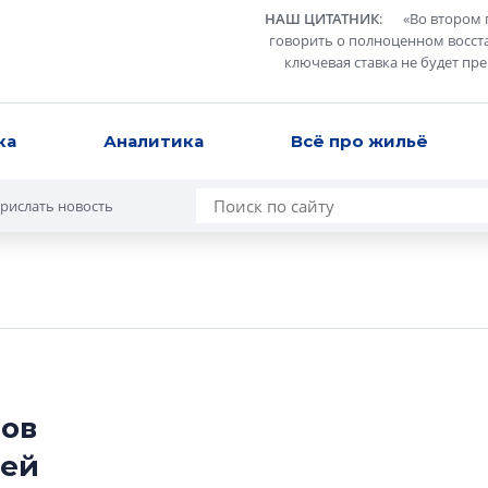
НАШ ЦИТАТНИК
:
«
Во втором 
говорить о полноценном восст
ключевая ставка не будет пр
ка
Аналитика
Всё про жильё
рислать новость
ов
сей