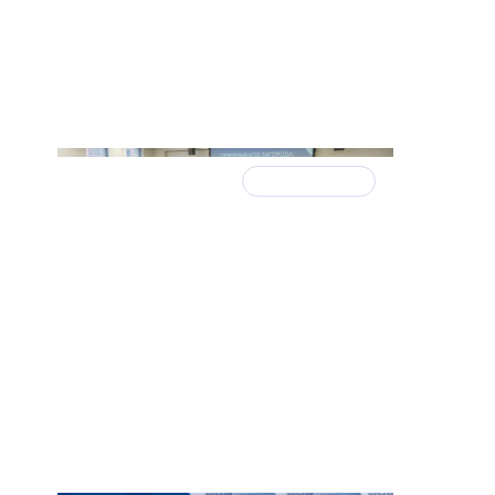
Итоги встречи
25 декабря
Опрос э
Эволюция загородных
предста
форматов: в фокусе внимания –
предст
ИЖС, коттеджные поселки и
шанс ч
малоэтажные комплексы
себе –
давнос