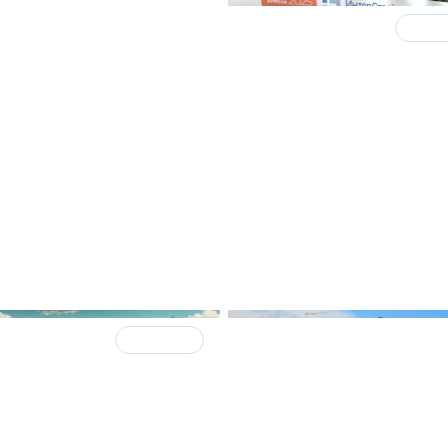
2025
21 апреля 2025
Итоги
 мерами ограничится
В Петербурге обсудил
ельство для
разнообразие техноло
жки строителей,
строительства частны
ваем экспертов
025
В ТРЕНДЕ
12 ноября 2024