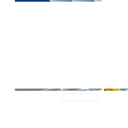
15 сентября 2025
29 апреля 
Осень 2025 года: сменится ли
Какими
тренд на рынке
правит
недвижимости и есть ли
поддер
предпосылки для оживления
спраши
спроса
31 марта 2025
Итоги встречи
18 марта 2