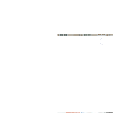
 2025
Итоги
кспертов:
вьте, что вам
Рынок для осторожных
авился уникальный
оптимистов: первичны
то-то пожелать самому
жилья оттолкнулся ото
 только десятилетней
ти…