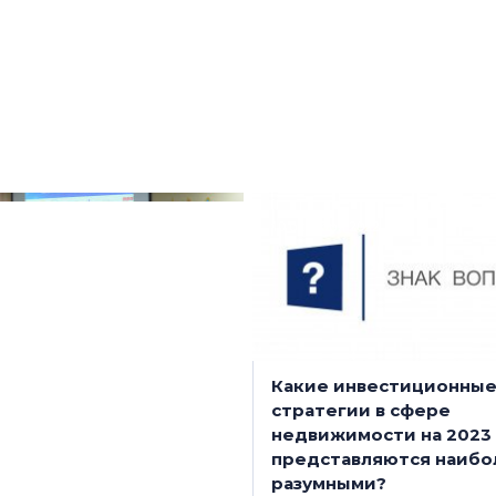
ам 2024 года
Загородная ипотека
сть заняла первое
выдыхается: покупате
 РФ по вводу ИЖС на
домов и участков при
аселения
обходиться без креди
я 2024
10 октября 2022
ажка выходит на новый
Какие инвестиционны
ь
стратегии в сфере
недвижимости на 2023
представляются наибо
разумными?