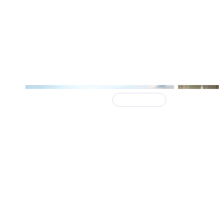
По итог
Ленобла
ИЖС и малоэтажное
место в
строительство на подъеме, но
душу н
успех не гарантирован
30 сентября 2024
ТЕНДЕНЦИИ
30 сентябр
Загородный рынок
Малоэт
недвижимости становится
уровен
более цивилизованным