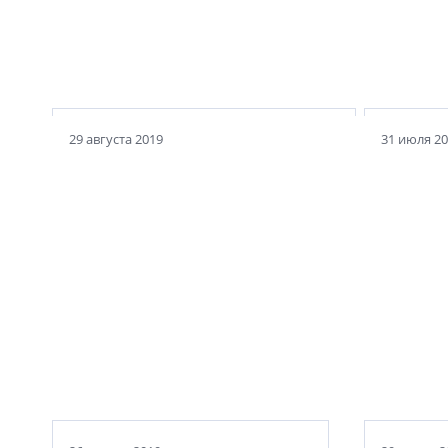
Витебский вокзал - интересный
Англий
памятник архитектуры
на Пет
29 августа 2019
31 июля 2
Левашовский хлебозавод:
Дача Га
трижды герой
дом же