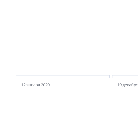
Филармония: храм музыки
и высшего света
Астори
12 января 2020
19 декабря
Тайное и явное
на Витебском вокзале