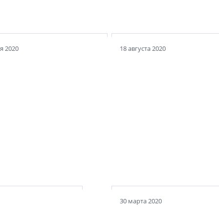
дежд графини Паниной
Елисеевых
я 2020
18 августа 2020
оозонная станция
Особняк Г. Г. фан Гильзе
е модерна
фан дер Пальса
30 марта 2020