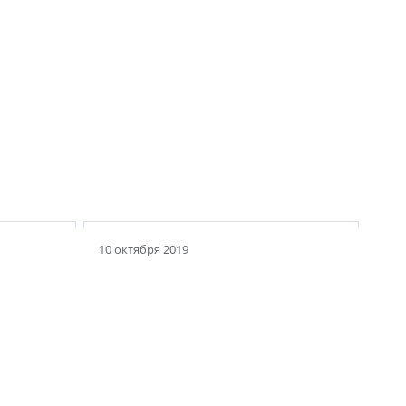
Невский Пассаж:
ц
элегантная проходная
10 октября 2019