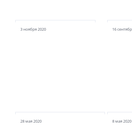
мощи
Дом на
3 ноября 2020
16 сентябр
Фильтр
Невидимый театр Неметти
в стил
28 мая 2020
8 мая 2020