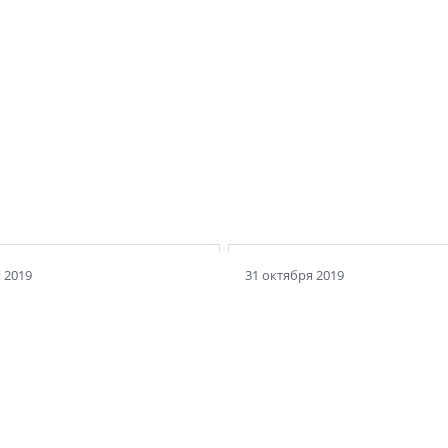
я фешенебельная
Электрический дворе
 2019
31 октября 2019