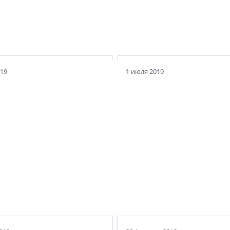
ский замок
Хогвардс номер пять: у
роградке
лабораторный комплек
019
1 июля 2019
усвальд:
Морской вокзал: титан
ны булочника
мачта и бетонные пару