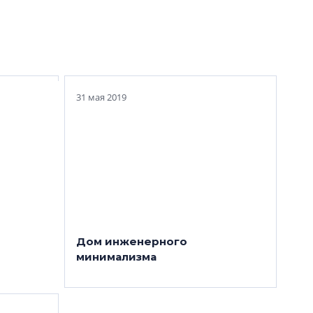
чебно-
Особняк М.П. Боткина:
с ЛЭТИ
василеостровский ветеран
31 мая 2019
овая
Дом инженерного
са
минимализма