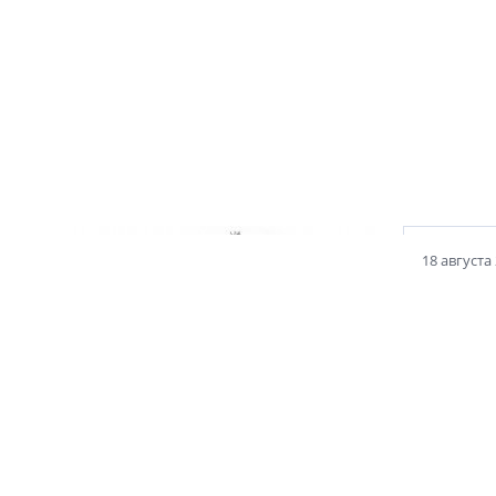
11 ноября 2021
18 августа
Клубный терем
Петр Кузнецов – о богатырском доме
на углу Литейного и Кирочной,
архитектурном символе военной