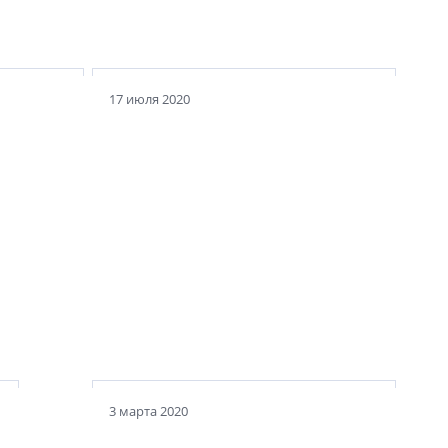
Привокзальная жемчужина
17 июля 2020
Экспериментальный
особняк Сан-Галли
3 марта 2020