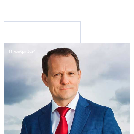
Материалы с персоной
11 ноября 2024
Группа ЦДС
+7 (812) 320-12-00
www.cds.spb.ru
Строительство, девелопмент